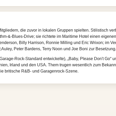
tgliedern, die zuvor in lokalen Gruppen spielten. Stilistisch 
hm-&-Blues-Drive; sie richtete im Maritime Hotel einen eigene
nderson, Billy Harrison, Ronnie Milling und Eric Wrixon; im Ver
cAuley, Peter Bardens, Terry Noon und Joe Boni zur Besetzung
 Garage-Rock-Standard entwickelte), „Baby, Please Don't Go“ u
nnien, Irland und den USA. Them trugen wesentlich zum Bekan
 die britische R&B- und Garagenrock-Szene.