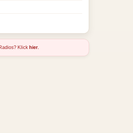
Radios? Klick
hier
.