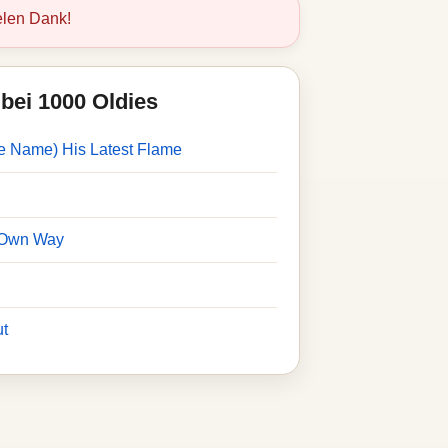
elen Dank!
bei 1000 Oldies
he Name) His Latest Flame
 Own Way
ut