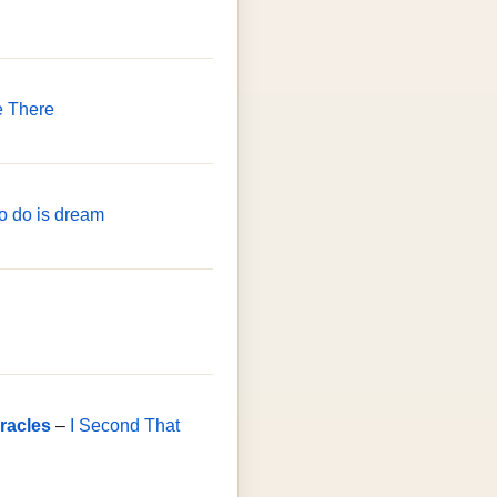
e There
to do is dream
racles
–
I Second That