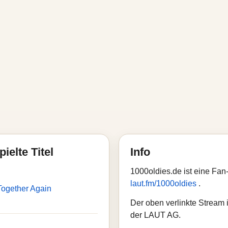
ielte Titel
Info
1000oldies.de ist eine Fa
laut.fm/1000oldies
.
 Together Again
Der oben verlinkte Stream i
der LAUT AG.