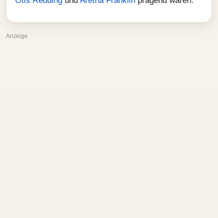
Otis Redding
und
Aretha Franklin
prägend waren.
Anzeige