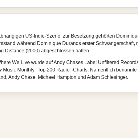
nabhängigen US-Indie-Szene; zur Besetzung gehörten Dominiq
ntstand während Dominique Durands erster Schwangerschaft
ng Distance (2000) abgeschlossen hatten.
ere We Live wurde auf Andy Chases Label Unfiltered Records ve
w Music Monthly "Top 200 Radio"-Charts. Namentlich benannt
and, Andy Chase, Michael Hampton und Adam Schlesinger.