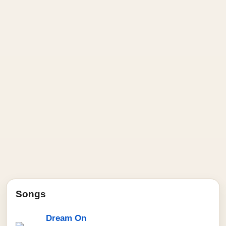
Songs
Dream On