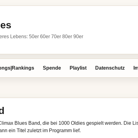
ies
res Lebens: 50er 60er 70er 80er 90er
ongs|Rankings
Spende
Playlist
Datenschutz
I
d
Climax Blues Band, die bei 1000 Oldies gespielt werden. Die L
nn ein Titel zuletzt im Programm lief.