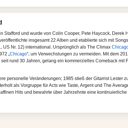
d
in Stafford und wurde von Colin Cooper, Pete Haycock, Derek
röffentlichte insgesamt 22 Alben und etablierte sich mit Songs 
1, US Nr. 12) international. Ursprünglich als The Climax
Chicag
972 „
Chicago
“, um Verwechslungen zu vermeiden. Mit dem 20
 seit rund 30 Jahren, gelang ein kommerzielles Comeback mit P
re personelle Veränderungen; 1985 stieß der Gitarrist Lester 
iederholt als Vorgruppe für Acts wie Taste, Argent und The Aver
paffinen Hits und bewahrte über Jahrzehnte eine kontinuierlich