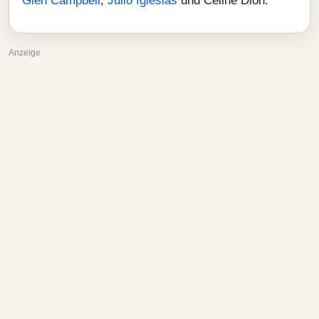
Glen Campbell
,
Julio Iglesias
und Celine Dion.
Anzeige