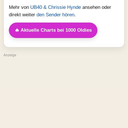
Mehr von
UB40 & Chrissie Hynde
ansehen oder
direkt weiter
den Sender hören
.
🔥 Aktuelle Charts bei 1000 Oldies
Anzeige