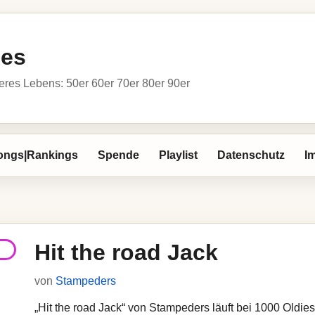
ies
res Lebens: 50er 60er 70er 80er 90er
ongs|Rankings
Spende
Playlist
Datenschutz
I
Hit the road Jack
von
Stampeders
„Hit the road Jack“ von Stampeders läuft bei 1000 Oldies.