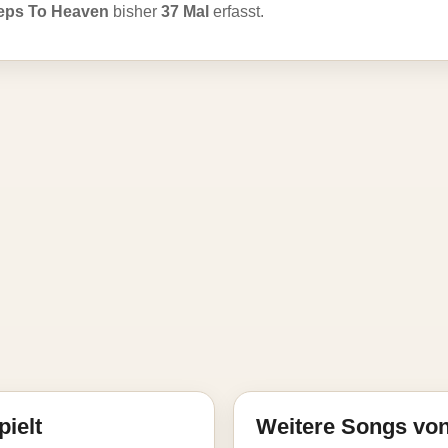
eps To Heaven
bisher
37 Mal
erfasst.
pielt
Weitere Songs v