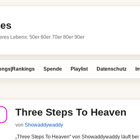
ies
res Lebens: 50er 60er 70er 80er 90er
ongs|Rankings
Spende
Playlist
Datenschutz
I
Three Steps To Heaven
von
Showaddywaddy
„Three Steps To Heaven“ von Showaddywaddy läuft bei 10