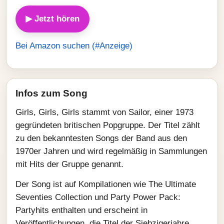
▶ Jetzt hören
Bei Amazon suchen (#Anzeige)
Infos zum Song
Girls, Girls, Girls stammt von Sailor, einer 1973
gegründeten britischen Popgruppe. Der Titel zählt
zu den bekanntesten Songs der Band aus den
1970er Jahren und wird regelmäßig in Sammlungen
mit Hits der Gruppe genannt.
Der Song ist auf Kompilationen wie The Ultimate
Seventies Collection und Party Power Pack:
Partyhits enthalten und erscheint in
Veröffentlichungen, die Titel der Siebzigerjahre