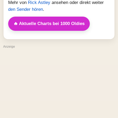
Mehr von
Rick Astley
ansehen oder direkt weiter
den Sender hören
.
🔥 Aktuelle Charts bei 1000 Oldies
Anzeige