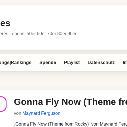
ies
res Lebens: 50er 60er 70er 80er 90er
ongs|Rankings
Spende
Playlist
Datenschutz
I
Gonna Fly Now (Theme f
von
Maynard Ferguson
„Gonna Fly Now (Theme from Rocky)“ von Maynard Fergus