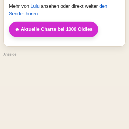
Mehr von
Lulu
ansehen oder direkt weiter
den
Sender hören
.
🔥 Aktuelle Charts bei 1000 Oldies
Anzeige