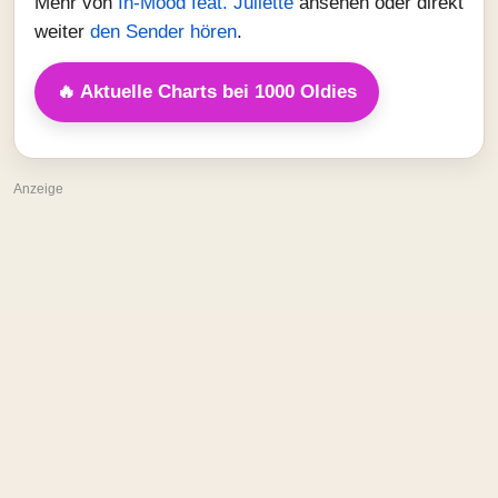
Mehr von
In-Mood feat. Juliette
ansehen oder direkt
weiter
den Sender hören
.
🔥 Aktuelle Charts bei 1000 Oldies
Anzeige