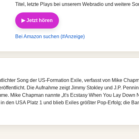
Titel, letzte Plays bei unserem Webradio und weitere So
▶ Jetzt hören
Bei Amazon suchen (#Anzeige)
entlichter Song der US-Formation Exile, verfasst von Mike Cha
röffentlicht. Die Aufnahme zeigt Jimmy Stokley und J.P. Penning
imme. Mike Chapman nannte „It's Ecstasy When You Lay Down Ne
e in den USA Platz 1 und blieb Exiles größter Pop-Erfolg; die Ba