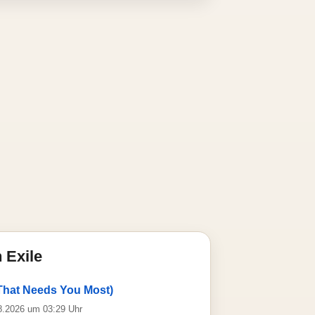
 Exile
(That Needs You Most)
08.2026 um 03:29 Uhr