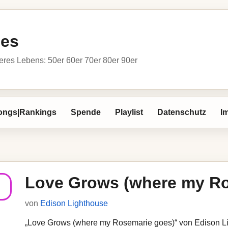
ies
res Lebens: 50er 60er 70er 80er 90er
ongs|Rankings
Spende
Playlist
Datenschutz
I
Love Grows (where my Ro
von
Edison Lighthouse
„Love Grows (where my Rosemarie goes)“ von Edison Lig