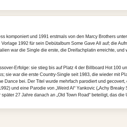
 komponiert und 1991 erstmals von den Marcy Brothers unter 
ie Vorlage 1992 für sein Debütalbum Some Gave All auf; die Auf
ralien war die Single die erste, die Dreifachplatin erreichte, u
sover‑Erfolge: sie stieg bis auf Platz 4 der Billboard Hot 100
ks; sie war die erste Country‑Single seit 1983, die wieder mit P
ne Dance bei. Der Titel wurde mehrfach parodiert und gecovert, 
992) und eine Parodie von „Weird Al“ Yankovic („Achy Breaky S
r später 27 Jahre danach an „Old Town Road“ beteiligt, das die 