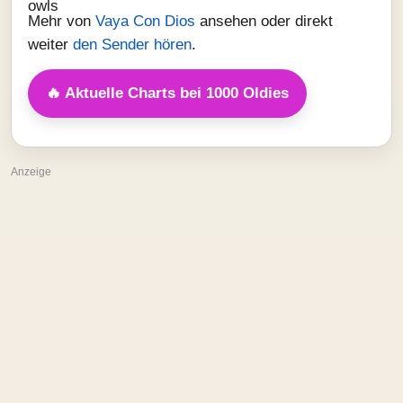
Mehr von
Vaya Con Dios
ansehen oder direkt
weiter
den Sender hören
.
🔥 Aktuelle Charts bei 1000 Oldies
Anzeige