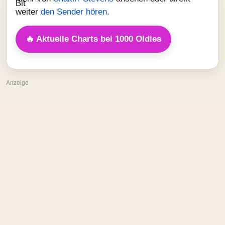
weiter
den Sender hören
.
🔥 Aktuelle Charts bei 1000 Oldies
Anzeige