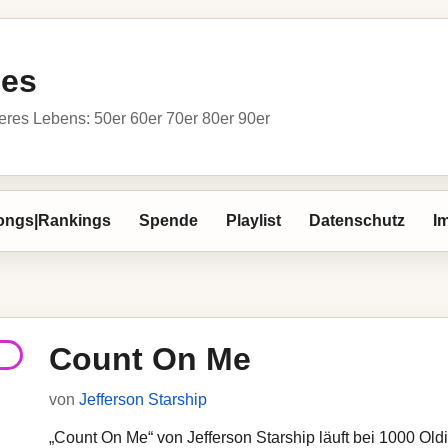
ies
res Lebens: 50er 60er 70er 80er 90er
ongs|Rankings
Spende
Playlist
Datenschutz
I
Count On Me
von
Jefferson Starship
„Count On Me“ von Jefferson Starship läuft bei 1000 Oldie