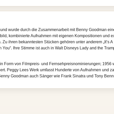
und wurde durch die Zusammenarbeit mit Benny Goodman einer b
lerbild, kombinierte Aufnahmen mit eigenen Kompositionen und e
 Zu ihren bekanntesten Stücken gehören unter anderem „It’s A
h You“. Ihre Stimme ist auch in Walt Disneys Lady and the Tram
g in Form von Filmpreis- und Fernsehpreisnominierungen; 1956 wu
ert. Peggy Lees Werk umfasst Hunderte von Aufnahmen und zahl
Benny Goodman auch Sänger wie Frank Sinatra und Tony Benne